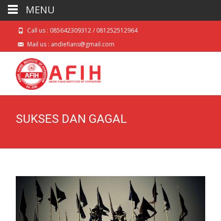
MENU
Call us : 085642309312 / 081252512964
Mail us : andiefians@gmail.com
SUKSES DAN GAGAL