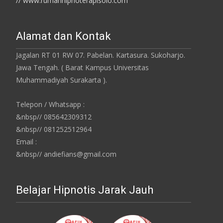
// www.rumahhipnoterapisolo.com
Alamat dan Kontak
Jagalan RT 01 RW 07. Pabelan. Kartasura. Sukoharjo.
Jawa Tengah. ( Barat Kampus Universitas
Muhammadiyah Surakarta ).
Telepon / Whatsapp :
&nbsp// 085642309312
&nbsp// 081252512964
Email :
&nbsp// andiefians@gmail.com
Belajar Hipnotis Jarak Jauh