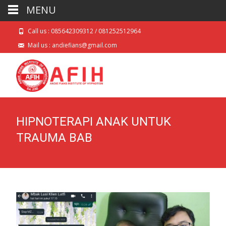
MENU
Call us : 085642309312 / 081252512964
Mail us : andiefians@gmail.com
HIPNOTERAPI ANAK UNTUK
TRAUMA BAB