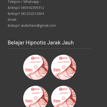
Telepon / Whatsapp :
&nbsp// 085642309312
&nbsp// 081252512964
Email :
&nbsp// andiefians@gmail.com
Belajar Hipnotis Jarak Jauh