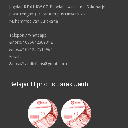
Jagalan RT 01 RW 07. Pabelan. Kartasura. Sukoharjo.
Jawa Tengah. ( Barat Kampus Universitas
Muhammadiyah Surakarta ).
Telepon / Whatsapp :
&nbsp// 085642309312
&nbsp// 081252512964
Email :
&nbsp// andiefians@gmail.com
Belajar Hipnotis Jarak Jauh