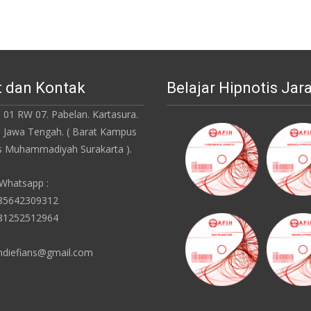
 dan Kontak
Belajar Hipnotis Jar
 01 RW 07. Pabelan. Kartasura.
. Jawa Tengah. ( Barat Kampus
as Muhammadiyah Surakarta ).
 Whatsapp :
085642309312
081252512964
ndiefians@gmail.com