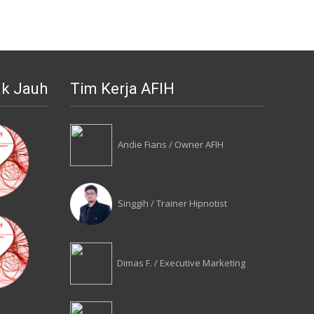
ak Jauh
Tim Kerja AFIH
Andie Fians / Owner AFIH
Singgih / Trainer Hipnotist
Dimas F. / Executive Marketing