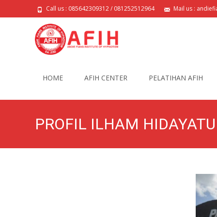
Call us : 085642309312 / 081252512964
Mail us : andie
Skip
to
HOME
AFIH CENTER
PELATIHAN AFIH
content
PROFIL ILHAM HIDAYATU