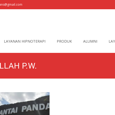
fians@gmail.com
LAYANAN HIPNOTERAPI
PRODUK
ALUMNI
LAY
LLAH P.W.