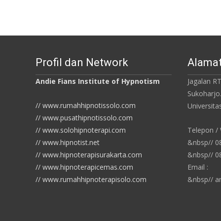
Profil dan Network
Alamat
Andie Fians Institute of Hypnotism
Jagalan RT
Sukoharjo
// www.rumahhipnotissolo.com
Universit
// www.pusathipnotissolo.com
// www.solohipnoterapi.com
Telepon /
// www.hipnotist.net
&nbsp// 
// www.hipnoterapisurakarta.com
&nbsp// 
// www.hipnoterapicemas.com
Email :
// www.rumahhipnoterapisolo.com
&nbsp// a