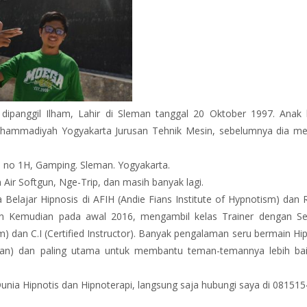
ipanggil Ilham, Lahir di Sleman tanggal 20 Oktober 1997. Anak 
Muhammadiyah Yogyakarta Jurusan Tehnik Mesin, sebelumnya dia me
 no 1H, Gamping. Sleman. Yogyakarta.
 Air Softgun, Nge-Trip, dan masih banyak lagi.
 Belajar Hipnosis di AFIH (Andie Fians Institute of Hypnotism) da
, dan Kemudian pada awal 2016, mengambil kelas Trainer dengan Ser
) dan C.I (Certified Instructor). Banyak pengalaman seru bermain Hip
lanan) dan paling utama untuk membantu teman-temannya lebih bai
nia Hipnotis dan Hipnoterapi, langsung saja hubungi saya di 08151