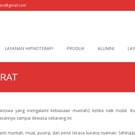
fians@gmail.com
LAYANAN HIPNOTERAPI
PRODUK
ALUMNI
LAY
ARAT
hasiswa yang mengalami kebiasaan muntah2 ketika naik mobil. Itu
iasannya sampai dewasa sekarang ini.
pasti muntah, mual, pusing, dan perut terasa kurang nyaman. Sehingga