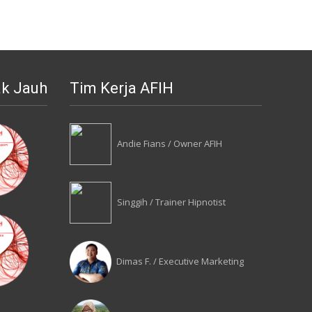
ak Jauh
Tim Kerja AFIH
Andie Fians / Owner AFIH
Singgih / Trainer Hipnotist
Dimas F. / Executive Marketing