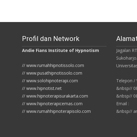
Profil dan Network
Alamat
Andie Fians Institute of Hypnotism
Jagalan RT
Sukoharjo
// www.rumahhipnotissolo.com
Universit
// www.pusathipnotissolo.com
// www.solohipnoterapi.com
Telepon /
// www.hipnotist.net
&nbsp// 
// www.hipnoterapisurakarta.com
&nbsp// 
// www.hipnoterapicemas.com
Email :
// www.rumahhipnoterapisolo.com
&nbsp// a