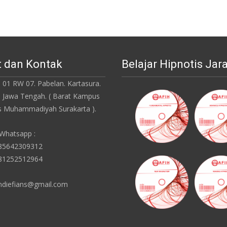
 dan Kontak
Belajar Hipnotis Jar
 01 RW 07. Pabelan. Kartasura.
. Jawa Tengah. ( Barat Kampus
as Muhammadiyah Surakarta ).
 Whatsapp :
085642309312
081252512964
ndiefians@gmail.com