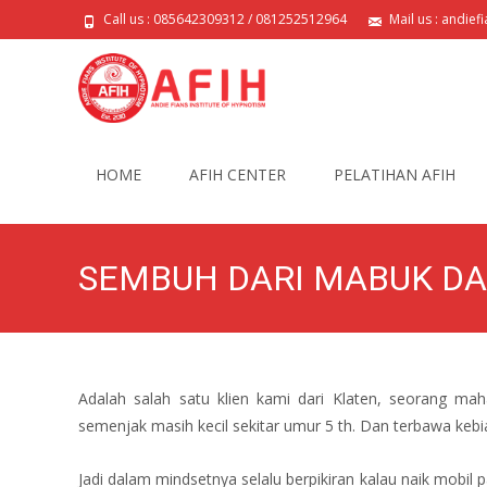
Call us : 085642309312 / 081252512964
Mail us : andie
Skip
to
HOME
AFIH CENTER
PELATIHAN AFIH
content
SEMBUH DARI MABUK D
Adalah salah satu klien kami dari Klaten, seorang ma
semenjak masih kecil sekitar umur 5 th. Dan terbawa keb
Jadi dalam mindsetnya selalu berpikiran kalau naik mobil 