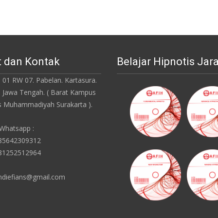
 dan Kontak
Belajar Hipnotis Jar
 01 RW 07. Pabelan. Kartasura.
. Jawa Tengah. ( Barat Kampus
as Muhammadiyah Surakarta ).
 Whatsapp :
085642309312
081252512964
ndiefians@gmail.com