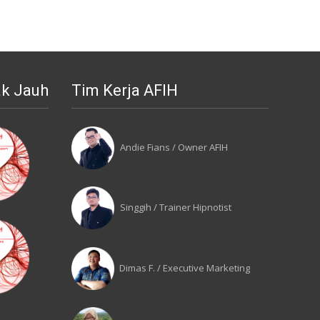
ak Jauh
Tim Kerja AFIH
Andie Fians / Owner AFIH
Singgih / Trainer Hipnotist
Dimas F. / Executive Marketing