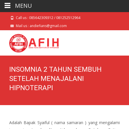
MENU
Call us : 085642309312 / 081252512964
Mail us : andiefians@gmail.com
INSOMNIA 2 TAHUN SEMBUH
SETELAH MENAJALANI
HIPNOTERAPI
Adalah Bapak Syaiful ( nama samaran ) yang mengalami