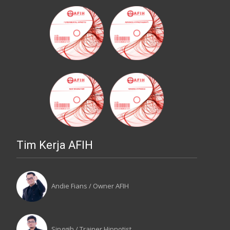
Tim Kerja AFIH
Andie Fians / Owner AFIH
Singgih / Trainer Hipnotist