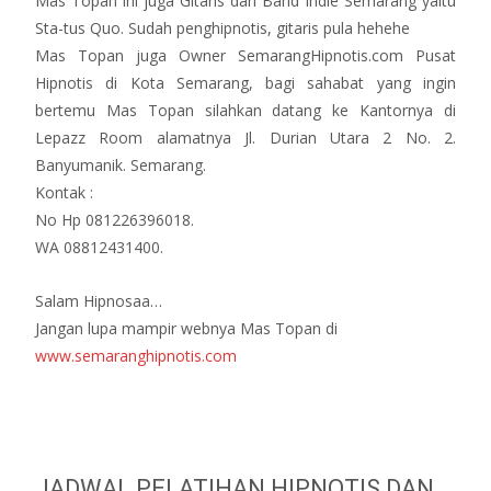
Mas Topan ini juga Gitaris dari Band Indie Semarang yaitu
Sta-tus Quo. Sudah penghipnotis, gitaris pula hehehe
Mas Topan juga Owner SemarangHipnotis.com Pusat
Hipnotis di Kota Semarang, bagi sahabat yang ingin
bertemu
Mas Topan
silahkan datang ke Kantornya di
Lepazz Room alamatnya Jl. Durian Utara 2 No. 2.
Banyumanik. Semarang.
Kontak :
No Hp 081226396018.
WA 08812431400.
Salam Hipnosaa…
Jangan lupa mampir webnya Mas Topan di
www.semaranghipnotis.com
JADWAL PELATIHAN HIPNOTIS DAN