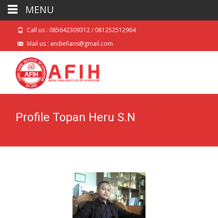
MENU
Call us : 085642309312 / 081252512964
Mail us : andiefians@gmail.com
Profile Topan Heru S.N