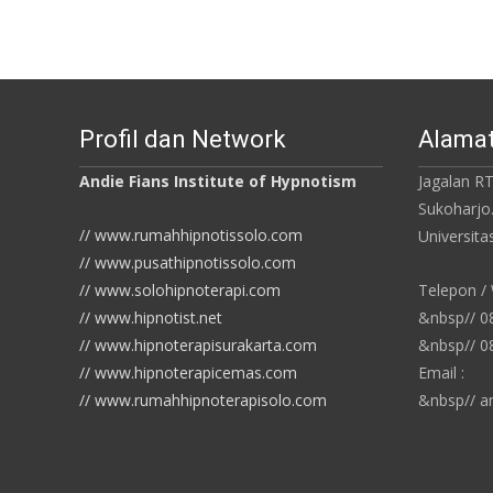
Profil dan Network
Alamat
Andie Fians Institute of Hypnotism
Jagalan RT
Sukoharjo
// www.rumahhipnotissolo.com
Universit
// www.pusathipnotissolo.com
// www.solohipnoterapi.com
Telepon /
// www.hipnotist.net
&nbsp// 
// www.hipnoterapisurakarta.com
&nbsp// 
// www.hipnoterapicemas.com
Email :
// www.rumahhipnoterapisolo.com
&nbsp// a