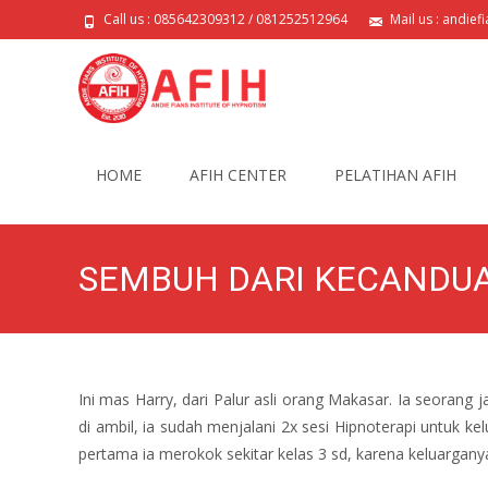
Call us : 085642309312 / 081252512964
Mail us : andie
Skip
to
HOME
AFIH CENTER
PELATIHAN AFIH
content
SEMBUH DARI KECANDU
Ini mas Harry, dari Palur asli orang Makasar. Ia seorang j
di ambil, ia sudah menjalani 2x sesi Hipnoterapi untuk 
pertama ia merokok sekitar kelas 3 sd, karena keluargany