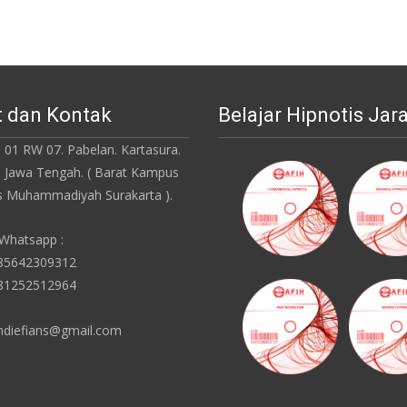
 dan Kontak
Belajar Hipnotis Jar
 01 RW 07. Pabelan. Kartasura.
. Jawa Tengah. ( Barat Kampus
as Muhammadiyah Surakarta ).
 Whatsapp :
085642309312
081252512964
ndiefians@gmail.com