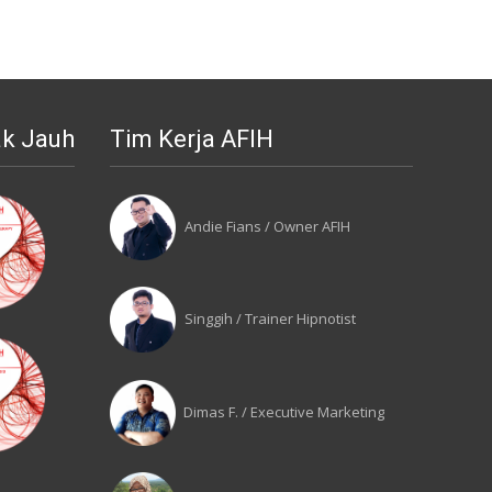
ak Jauh
Tim Kerja AFIH
Andie Fians / Owner AFIH
Singgih / Trainer Hipnotist
Dimas F. / Executive Marketing