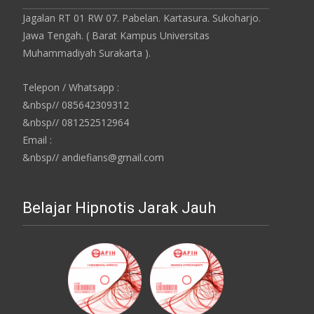
Jagalan RT 01 RW 07. Pabelan. Kartasura. Sukoharjo.
Jawa Tengah. ( Barat Kampus Universitas
Muhammadiyah Surakarta ).
Telepon / Whatsapp :
&nbsp// 085642309312
&nbsp// 081252512964
Email :
&nbsp// andiefians@gmail.com
Belajar Hipnotis Jarak Jauh