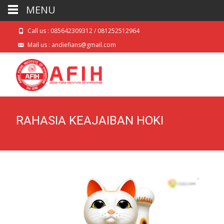
MENU
Call us : 085642309312 / 081252512964
Mail us : andiefians@gmail.com
RAHASIA KEAJAIBAN HOKI