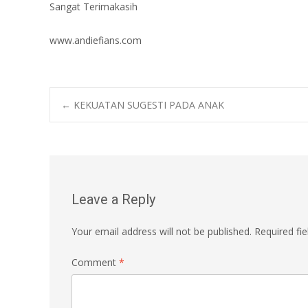
Sangat Terimakasih
www.andiefians.com
Post
←
KEKUATAN SUGESTI PADA ANAK
navigation
Leave a Reply
Your email address will not be published.
Required fi
Comment
*