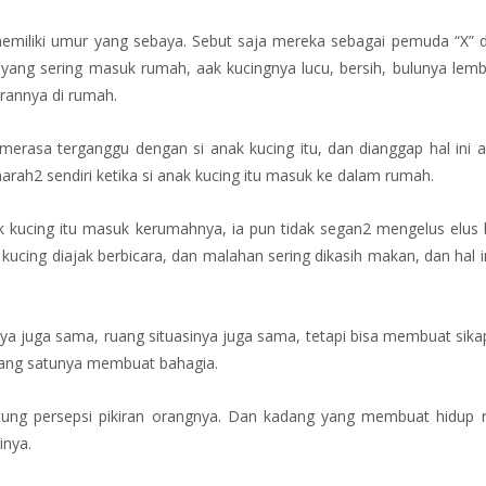
emiliki umur yang sebaya. Sebut saja mereka sebagai pemuda “X”
 yang sering masuk rumah, aak kucingnya lucu, bersih, bulunya lembu
rannya di rumah.
n merasa terganggu dengan si anak kucing itu, dan dianggap hal ini 
ah2 sendiri ketika si anak kucing itu masuk ke dalam rumah.
kucing itu masuk kerumahnya, ia pun tidak segan2 mengelus elus b
k kucing diajak berbicara, dan malahan sering dikasih makan, dan hal
ya juga sama, ruang situasinya juga sama, tetapi bisa membuat sik
yang satunya membuat bahagia.
antung persepsi pikiran orangnya. Dan kadang yang membuat hidup r
inya.