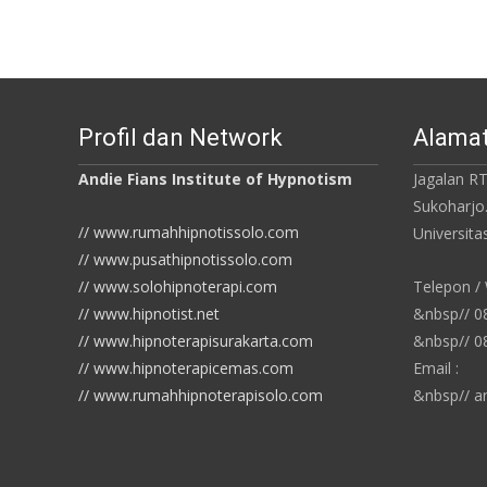
Profil dan Network
Alamat
Andie Fians Institute of Hypnotism
Jagalan RT
Sukoharjo
// www.rumahhipnotissolo.com
Universit
// www.pusathipnotissolo.com
// www.solohipnoterapi.com
Telepon /
// www.hipnotist.net
&nbsp// 
// www.hipnoterapisurakarta.com
&nbsp// 
// www.hipnoterapicemas.com
Email :
// www.rumahhipnoterapisolo.com
&nbsp// a