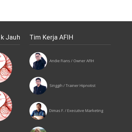
ak Jauh
Tim Kerja AFIH
Andie Fians / Owner AFIH
Singgih / Trainer Hipnotist
Dimas F. / Executive Marketing