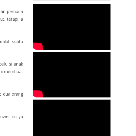
 dan pemuda
t, tetapi ia
adalah suatu
ulu si anak
 ini membuat
ap dua orang
uwet itu ya