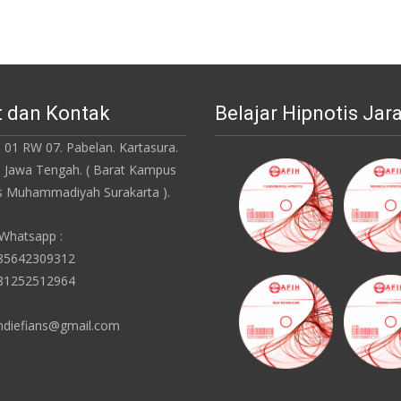
 dan Kontak
Belajar Hipnotis Jar
 01 RW 07. Pabelan. Kartasura.
. Jawa Tengah. ( Barat Kampus
as Muhammadiyah Surakarta ).
 Whatsapp :
085642309312
081252512964
ndiefians@gmail.com