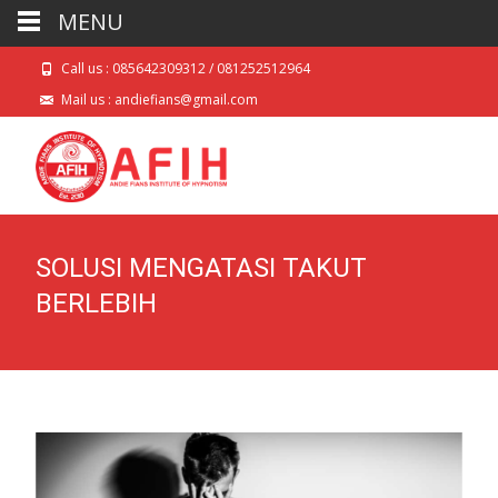
MENU
Call us : 085642309312 / 081252512964
Mail us : andiefians@gmail.com
SOLUSI MENGATASI TAKUT
BERLEBIH