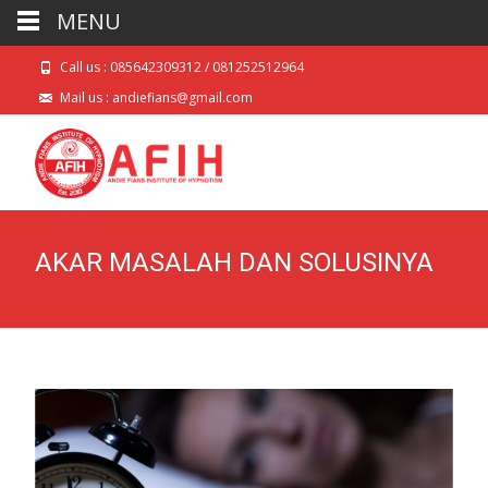
MENU
Call us : 085642309312 / 081252512964
Mail us : andiefians@gmail.com
AKAR MASALAH DAN SOLUSINYA