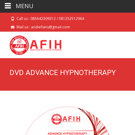
MENU
Call us : 085642309312 / 081252512964
Mail us : andiefians@gmail.com
DVD ADVANCE HYPNOTHERAPY