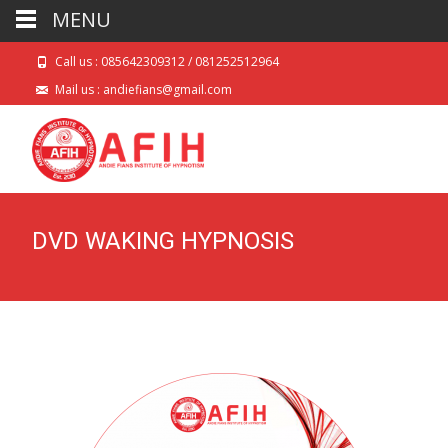
MENU
Call us : 085642309312 / 081252512964
Mail us : andiefians@gmail.com
DVD WAKING HYPNOSIS