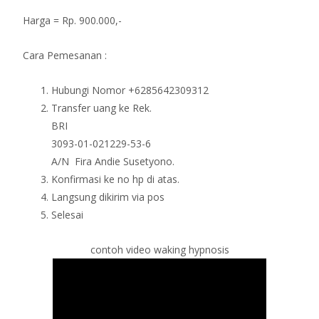
Harga = Rp. 900.000,-
Cara Pemesanan :
Hubungi Nomor +6285642309312
Transfer uang ke Rek.
BRI
3093-01-021229-53-6
A/N Fira Andie Susetyono.
Konfirmasi ke no hp di atas.
Langsung dikirim via pos
Selesai
contoh video waking hypnosis