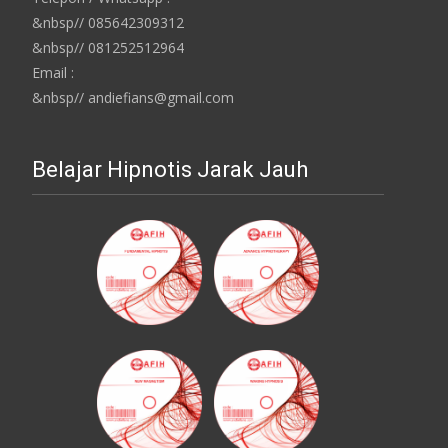
&nbsp// 085642309312
&nbsp// 081252512964
Email :
&nbsp// andiefians@gmail.com
Belajar Hipnotis Jarak Jauh