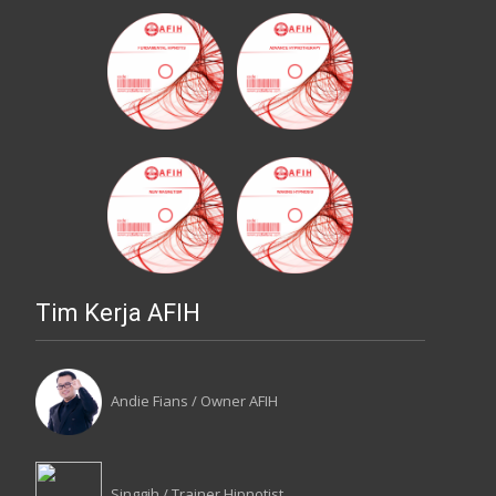
Tim Kerja AFIH
Andie Fians / Owner AFIH
Singgih / Trainer Hipnotist