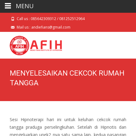
MENU
Call us : 085642309312 / 081252512964
Mail us : andiefians@gmail.com
MENYELESAIKAN CEKCOK RUMAH
TANGGA
Sesi Hipnoterapi hari ini untuk keluhan cekcok rumah
tangga praduga perselingkuhan. Setelah di Hipnotis dan
mengeluarkan unek2 nya satu sama lain, kedua pasangan