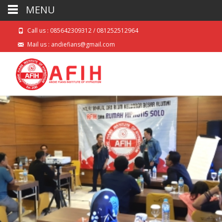
MENU
Call us : 085642309312 / 081252512964
Mail us : andiefians@gmail.com