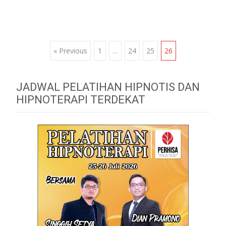
Posts
« Previous
1
…
24
25
26
navigation
JADWAL PELATIHAN HIPNOTIS DAN
HIPNOTERAPI TERDEKAT