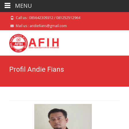
MENU
Call us : 085642309312 / 081252512964
Mail us : andiefians@gmail.com
Profil Andie Fians