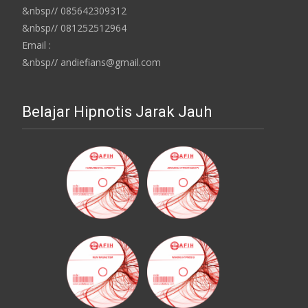
&nbsp// 085642309312
&nbsp// 081252512964
Email :
&nbsp// andiefians@gmail.com
Belajar Hipnotis Jarak Jauh