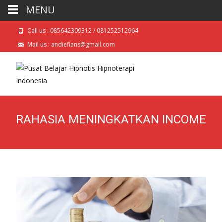
MENU
Call us : 085642309312 / 081252512964
Mail us : andiefians@gmail.com
RAHASIA MENINGKATKAN INCOME