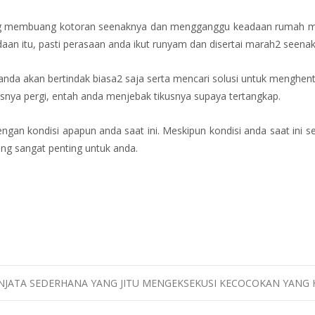
ering membuang kotoran seenaknya dan mengganggu keadaan rumah me
an itu, pasti perasaan anda ikut runyam dan disertai marah2 seenakn
da akan bertindak biasa2 saja serta mencari solusi untuk menghent
usnya pergi, entah anda menjebak tikusnya supaya tertangkap.
ngan kondisi apapun anda saat ini. Meskipun kondisi anda saat ini 
ang sangat penting untuk anda.
NJATA SEDERHANA YANG JITU MENGEKSEKUSI KECOCOKAN YANG 