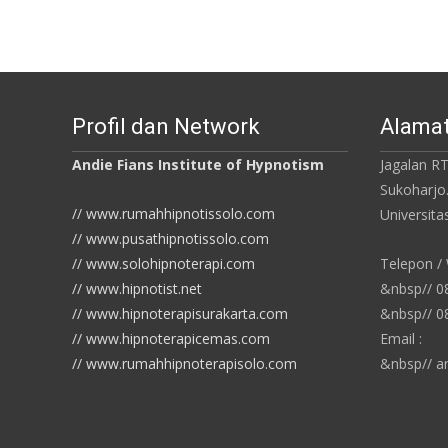
Profil dan Network
Alamat
Andie Fians Institute of Hypnotism
Jagalan RT
Sukoharjo
// www.rumahhipnotissolo.com
Universit
// www.pusathipnotissolo.com
// www.solohipnoterapi.com
Telepon /
// www.hipnotist.net
&nbsp// 
// www.hipnoterapisurakarta.com
&nbsp// 
// www.hipnoterapicemas.com
Email :
// www.rumahhipnoterapisolo.com
&nbsp// a