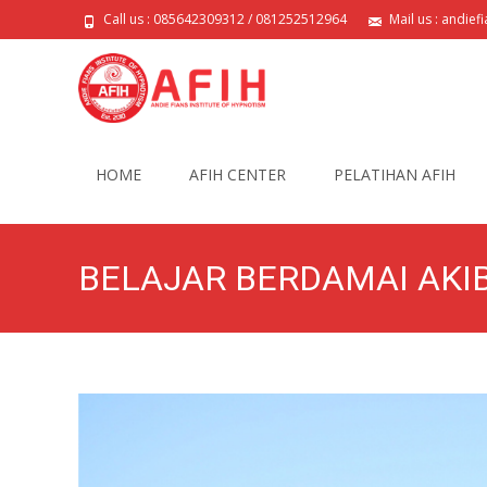
Call us : 085642309312 / 081252512964
Mail us : andie
Skip
to
HOME
AFIH CENTER
PELATIHAN AFIH
content
BELAJAR BERDAMAI AKIBA