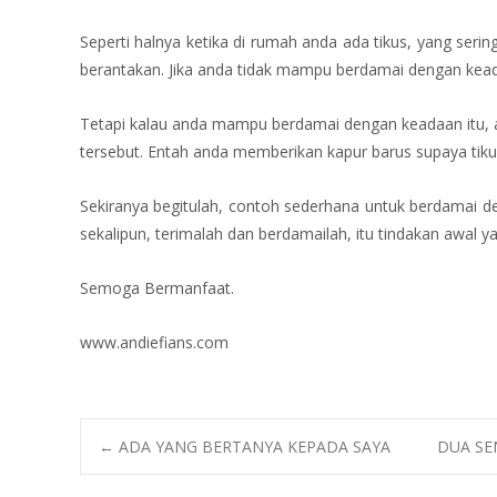
Seperti halnya ketika di rumah anda ada tikus, yang s
berantakan. Jika anda tidak mampu berdamai dengan keada
Tetapi kalau anda mampu berdamai dengan keadaan itu, an
tersebut. Entah anda memberikan kapur barus supay
a tik
Sekiranya begitulah, contoh sederhana untuk berdamai de
sekalipun, terimalah dan berdamailah, itu tindakan awal y
Semoga Bermanfaat.
www.andiefians.com
Post
←
ADA YANG BERTANYA KEPADA SAYA
DUA SE