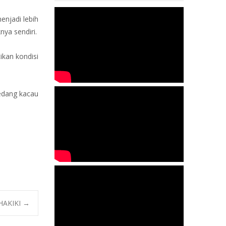
njadi lebih
ya sendiri.
ikan kondisi
sedang kacau
HAKIKI
→