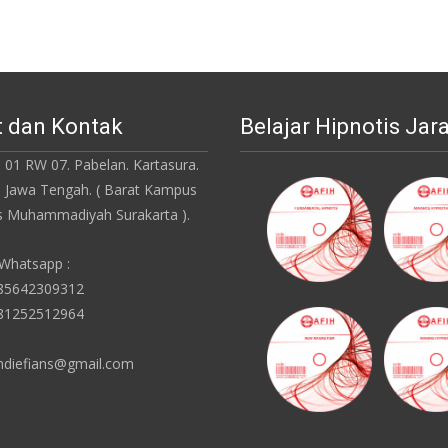
 dan Kontak
Belajar Hipnotis Jar
 01 RW 07. Pabelan. Kartasura.
. Jawa Tengah. ( Barat Kampus
as Muhammadiyah Surakarta ).
 Whatsapp :
085642309312
081252512964
ndiefians@gmail.com