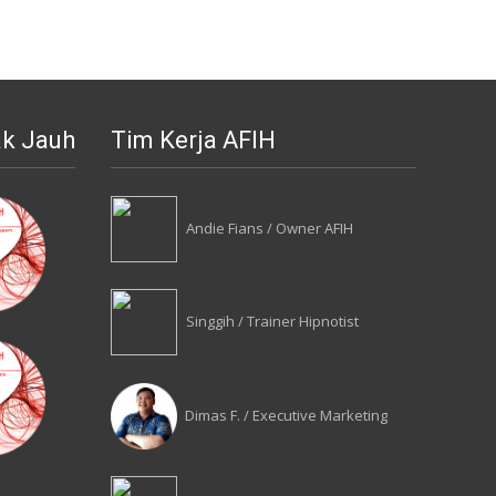
ak Jauh
Tim Kerja AFIH
Andie Fians / Owner AFIH
Singgih / Trainer Hipnotist
Dimas F. / Executive Marketing