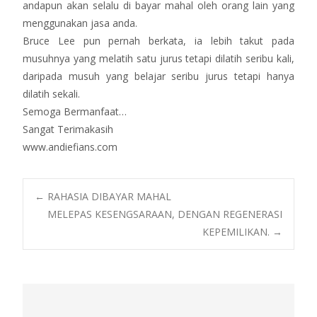
andapun akan selalu di bayar mahal oleh orang lain yang
menggunakan jasa anda.
Bruce Lee pun pernah berkata, ia lebih takut pada
musuhnya yang melatih satu jurus tetapi dilatih seribu kali,
daripada musuh yang belajar seribu jurus tetapi hanya
dilatih sekali.
Semoga Bermanfaat…
Sangat Terimakasih
www.andiefians.com
Post
←
RAHASIA DIBAYAR MAHAL
MELEPAS KESENGSARAAN, DENGAN REGENERASI
KEPEMILIKAN.
→
navigation