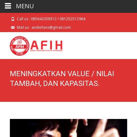
MENU
Call us : 085642309312 / 081252512964
Mail us : andiefians@gmail.com
MENINGKATKAN VALUE / NILAI
TAMBAH, DAN KAPASITAS.