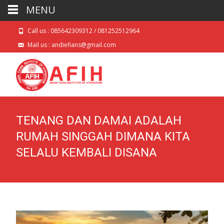
MENU
Call us : 085642309312 / 081252512964
Mail us : andiefians@gmail.com
TENANG DAN DAMAI ADALAH
RUMAH SINGGAH DIMANA KITA
SELALU KEMBALI DISANA