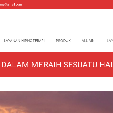
fians@gmail.com
LAYANAN HIPNOTERAPI
PRODUK
ALUMNI
LAY
 DALAM MERAIH SESUATU HA