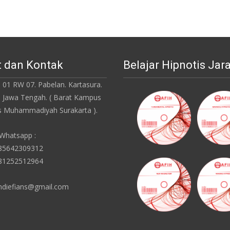
 dan Kontak
Belajar Hipnotis Jar
 01 RW 07. Pabelan. Kartasura.
. Jawa Tengah. ( Barat Kampus
as Muhammadiyah Surakarta ).
 Whatsapp :
085642309312
081252512964
ndiefians@gmail.com