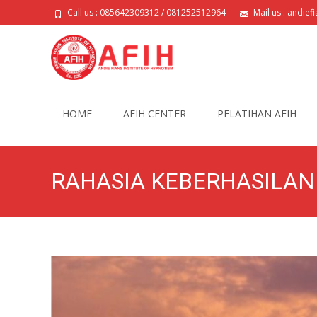
Call us : 085642309312 / 081252512964
Mail us : andie
Skip
to
HOME
AFIH CENTER
PELATIHAN AFIH
content
RAHASIA KEBERHASILAN