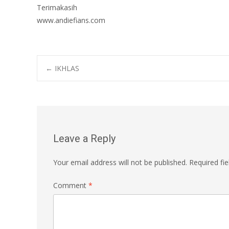
Terimakasih
www.andiefians.com
Post
←
IKHLAS
navigation
Leave a Reply
Your email address will not be published.
Required fi
Comment
*