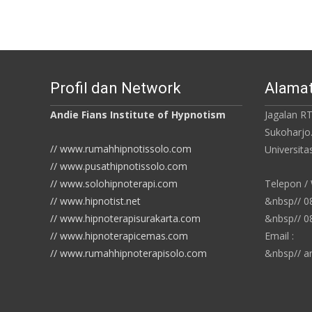
Profil dan Network
Alamat
Andie Fians Institute of Hypnotism
Jagalan RT
Sukoharjo
// www.rumahhipnotissolo.com
Universit
// www.pusathipnotissolo.com
// www.solohipnoterapi.com
Telepon /
// www.hipnotist.net
&nbsp// 
// www.hipnoterapisurakarta.com
&nbsp// 
// www.hipnoterapicemas.com
Email :
// www.rumahhipnoterapisolo.com
&nbsp// a