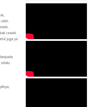
ar,
k oleh
cewek.
mbak cewek
etul juga ya
daripada
 selalu
alnya,