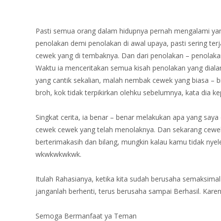
Pasti semua orang dalam hidupnya pernah mengalami yang
penolakan demi penolakan di awal upaya, pasti sering terj
cewek yang di tembaknya. Dan dari penolakan – penolakan
Waktu ia menceritakan semua kisah penolakan yang dial
yang cantik sekalian, malah nembak cewek yang biasa – bia
broh, kok tidak terpikirkan olehku sebelumnya, kata dia k
Singkat cerita, ia benar – benar melakukan apa yang saya
cewek cewek yang telah menolaknya. Dan sekarang cewek ca
berterimakasih dan bilang, mungkin kalau kamu tidak nye
wkwkwkwkwk.
Itulah Rahasianya, ketika kita sudah berusaha semaksim
janganlah berhenti, terus berusaha sampai Berhasil. Kare
Semoga Bermanfaat ya Teman