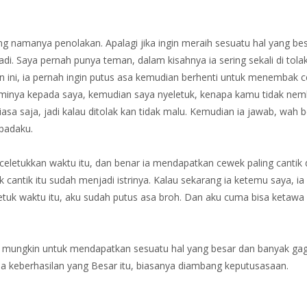
 namanya penolakan. Apalagi jika ingin meraih sesuatu hal yang bes
adi. Saya pernah punya teman, dalam kisahnya ia sering sekali di tola
 ini, ia pernah ingin putus asa kemudian berhenti untuk menembak 
aminya kepada saya, kemudian saya nyeletuk, kenapa kamu tidak ne
sa saja, jadi kalau ditolak kan tidak malu. Kemudian ia jawab, wah b
epadaku.
 celetukkan waktu itu, dan benar ia mendapatkan cewek paling cantik 
ntik itu sudah menjadi istrinya. Kalau sekarang ia ketemu saya, ia
letuk waktu itu, aku sudah putus asa broh. Dan aku cuma bisa ketawa
al mungkin untuk mendapatkan sesuatu hal yang besar dan banyak gag
na keberhasilan yang Besar itu, biasanya diambang keputusasaan.