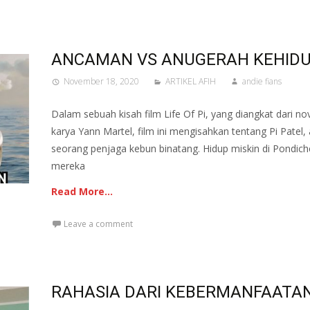
ANCAMAN VS ANUGERAH KEHID
November 18, 2020
ARTIKEL AFIH
andie fians
Dalam sebuah kisah film Life Of Pi, yang diangkat dari nove
karya Yann Martel, film ini mengisahkan tentang Pi Patel,
seorang penjaga kebun binatang. Hidup miskin di Pondiche
mereka
Read More…
Leave a comment
RAHASIA DARI KEBERMANFAATA