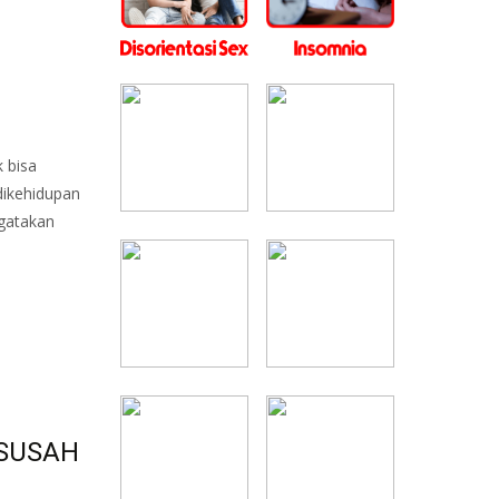
 bisa
dikehidupan
gatakan
 SUSAH