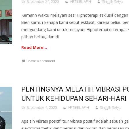
September 24, 2020
ARTIKEL AFIH
Singgih Setya
Kemarin waktu melayani sesi Hipnoterapi esklusif dengan
klien kami, ( kenapa kami sebut esklusif, karena beliau ber
mengundang kami untuk melayani Hipnoterapi di tempat y
pilihan beliau, dan di
Read More…
Leave a comment
PENTINGNYA MELATIH VIBRASI PO
UNTUK KEHIDUPAN SEHARI-HARI
September 4, 2020
ARTIKEL AFIH
Singgih Setya
Apa sih vibrasi positif itu.? Vibrasi positif adalah sebuah 
elektromagnetik yang berasal dari pikiran dan perasaan m