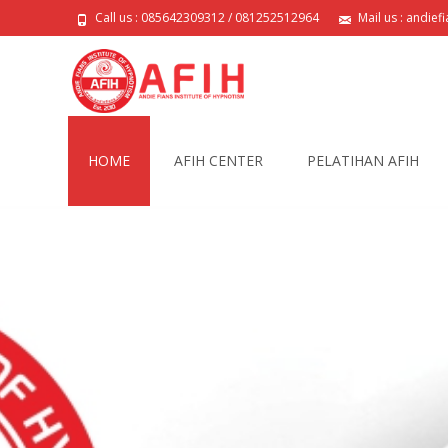
Call us : 085642309312 / 081252512964
Mail us : andie
Skip
to
HOME
AFIH CENTER
PELATIHAN AFIH
content