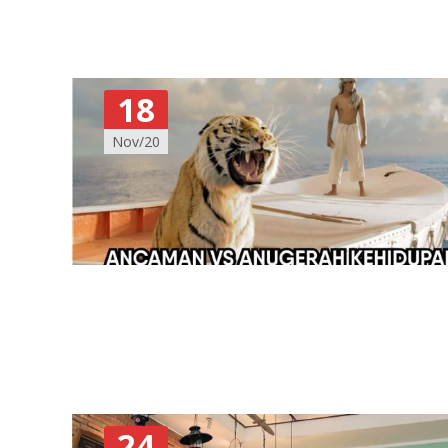
18
Nov/20
24