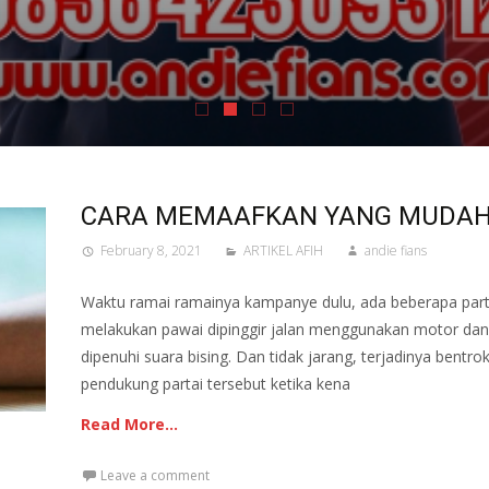
CARA MEMAAFKAN YANG MUDA
February 8, 2021
ARTIKEL AFIH
andie fians
Waktu ramai ramainya kampanye dulu, ada beberapa part
melakukan pawai dipinggir jalan menggunakan motor dan
dipenuhi suara bising. Dan tidak jarang, terjadinya bentro
pendukung partai tersebut ketika kena
Read More…
Leave a comment