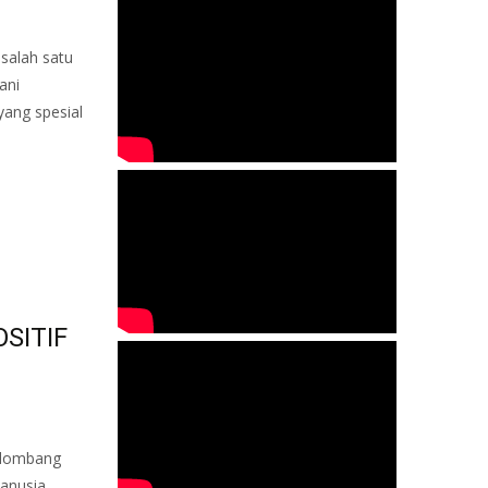
 salah satu
ani
ang spesial
SITIF
gelombang
anusia.