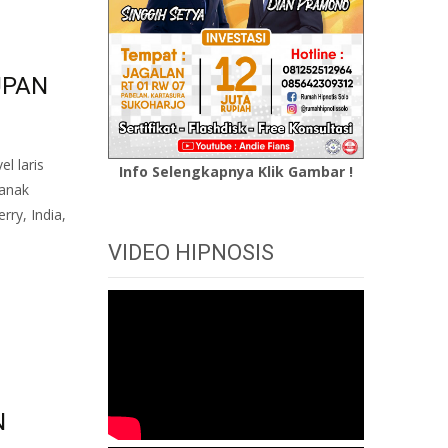
UPAN
l laris
Info Selengkapnya Klik Gambar !
 anak
rry, India,
VIDEO HIPNOSIS
N